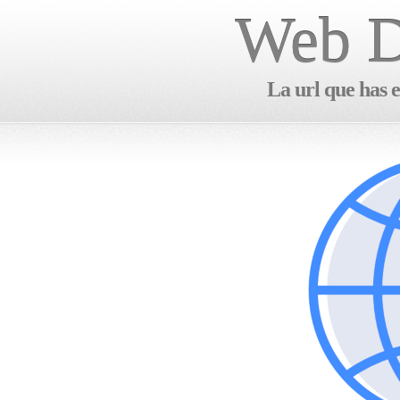
Web D
La url que has e